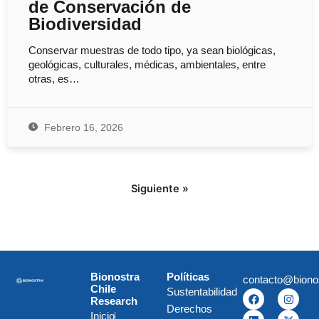
de Conservación de
Biodiversidad
Conservar muestras de todo tipo, ya sean biológicas,
geológicas, culturales, médicas, ambientales, entre
otras, es…
Febrero 16, 2026
Siguiente »
Bionostra
Políticas
contacto@biono
Chile
Sustentabilidad
F
L
I
X
Research
a
i
n
-
Derechos
c
n
s
t
Inicio