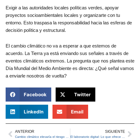
Exigir a las autoridades locales políticas verdes, apoyar
proyectos socioambientales locales y organizarte con tu
entorno. Esto traspasa la responsabilidad hacia las esferas de
decisión política y estructural.
El cambio climático no va a esperar a que estemos de
acuerdo. La Tierra ya está enviando sus señales a través de
eventos climáticos extremos. La pregunta que nos plantea este
Día Mundial del Medio Ambiente es directa: ¿Qué señal vamos
a enviarle nosotros de vuelta?
Facebook
Twitter
LinkedIn
Email
ANTERIOR
SIGUIENTE
Prev
Ne
Cambio climático elevaría el riesgo para la viticultura chilena en las próximas décadas
El laboratorio digital: Lo que ofrece el análisis in silico en la ciencia moderna