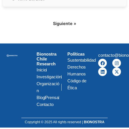
Siguiente »
Bionostra
Políticas
contacto@biono
Chile
Sustentabilidad
F
L
I
X
Research
a
i
n
-
Derechos
c
n
s
t
Inicio
e
k
t
w
Humanos
Investigación
b
e
a
i
Código de
o
d
g
t
Organizació
o
i
r
t
Ética
k
n
a
e
n
m
r
Blog
Prensa
Contacto
Copyright © 2025 All rights reserved |
BIONOSTRA