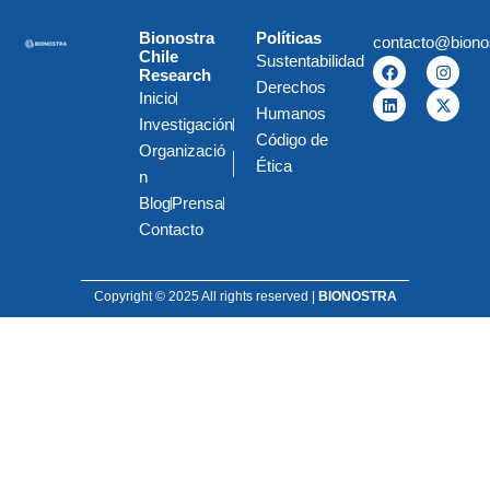
Bionostra
Políticas
contacto@biono
Chile
Sustentabilidad
F
L
I
X
Research
a
i
n
-
Derechos
c
n
s
t
Inicio
e
k
t
w
Humanos
Investigación
b
e
a
i
Código de
o
d
g
t
Organizació
o
i
r
t
Ética
k
n
a
e
n
m
r
Blog
Prensa
Contacto
Copyright © 2025 All rights reserved |
BIONOSTRA