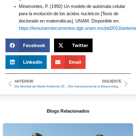
Miramontes, P. (1992) Un modelo de autómata celular
para la evolución de los ácidos nucleicos [Tesis de
doctorado en matemáticas]. UNAM. Disponible en:
https://tesiunamdocumentos.dgb.unam.mx/ptd2013/anterio
Facebook
Twitter
LinkedIn
Email
ANTERIOR
SIGUIENTE
Prev
Ne
Día Mundial del Medio Ambiente 2026: El conocimiento científico debe convertirse en acción climática
Día Internacional de la Biotecnología: Aplicaciones en el mundo vegetal frente al cambio climático
Blogs Relacionados