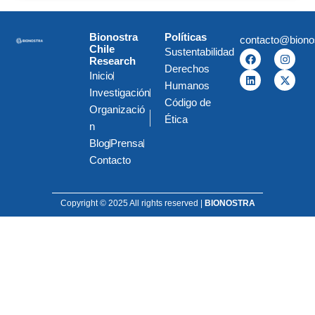
Bionostra
Políticas
contacto@biono
Chile
Sustentabilidad
F
L
I
X
Research
a
i
n
-
Derechos
c
n
s
t
Inicio
e
k
t
w
Humanos
Investigación
b
e
a
i
Código de
o
d
g
t
Organizació
o
i
r
t
Ética
k
n
a
e
n
m
r
Blog
Prensa
Contacto
Copyright © 2025 All rights reserved |
BIONOSTRA