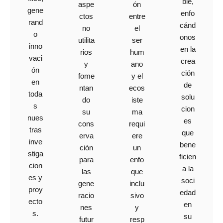
ble,
ón
aspe
gene
enfo
entre
ctos
rand
cánd
el
no
o
onos
ser
utilita
inno
en la
hum
rios
vaci
crea
ano
y
ón
ción
y el
fome
en
de
ecos
ntan
toda
solu
iste
do
s
cion
ma
su
nues
es
requi
cons
tras
que
ere
erva
inve
bene
un
ción
stiga
ficien
enfo
para
cion
a la
que
las
es y
soci
inclu
gene
proy
edad
sivo
racio
ecto
en
y
nes
s.
su
resp
futur