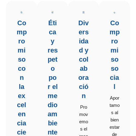
Div
Co
Co
Éti
ers
mp
mp
ca
ida
ro
ro
y
d y
mi
mi
res
col
so
so
pet
ab
so
co
o
ora
cia
n
po
ció
l
la
r el
n
ex
me
Apor
cel
dio
tamo
Pro
s al
en
am
mov
bien
emo
cia
bie
estar
s el
cie
nte
de