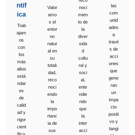
reco
ntíf
las
noci
Valor
com
ica
mien
amo
unid
to de
s el
Trab
ades
la
entor
ajam
a
diver
no
os
travé
sida
natur
con
s de
d
al en
los
acci
cultu
su
más
ones
ral y
totali
altos
que
soci
dad,
está
gene
al,
reco
ndar
ran
ente
noci
es
un
ndie
endo
de
impa
ndo
la
calid
cto
que
impo
ad y
positi
la
rtanc
rigor
vo y
inter
ia de
cient
tangi
acci
sus
ífico,