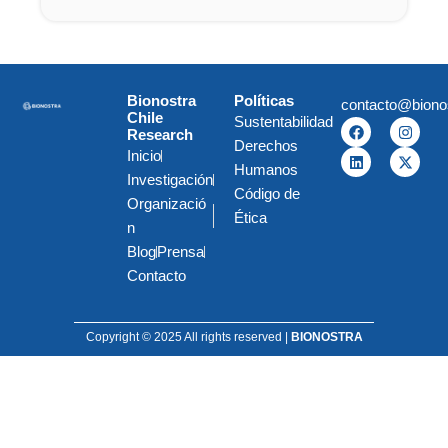
Bionostra
Políticas
contacto@biono
Chile
Sustentabilidad
F
L
I
X
Research
a
i
n
-
Derechos
c
n
s
t
Inicio
e
k
t
w
Humanos
Investigación
b
e
a
i
Código de
o
d
g
t
Organizació
o
i
r
t
Ética
k
n
a
e
n
m
r
Blog
Prensa
Contacto
Copyright © 2025 All rights reserved |
BIONOSTRA