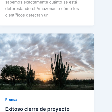
sabemos exactamente cuánto se está
deforestando el Amazonas o cómo los
científicos detectan un
Prensa
Exitoso cierre de proyecto