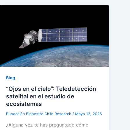
Blog
“Ojos en el cielo”: Teledetección
satelital en el estudio de
ecosistemas
Fundación Bionostra Chile Research
/
Mayo 12, 2026
¿Alguna vez te has preguntado cómo