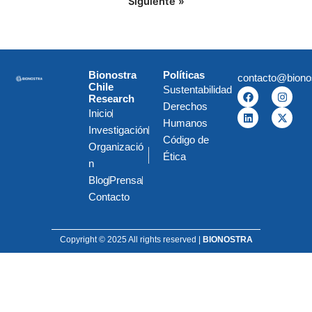
Siguiente »
Bionostra
Políticas
contacto@biono
Chile
Sustentabilidad
F
L
I
X
Research
a
i
n
-
Derechos
c
n
s
t
Inicio
e
k
t
w
Humanos
Investigación
b
e
a
i
Código de
o
d
g
t
Organizació
o
i
r
t
Ética
k
n
a
e
n
m
r
Blog
Prensa
Contacto
Copyright © 2025 All rights reserved |
BIONOSTRA