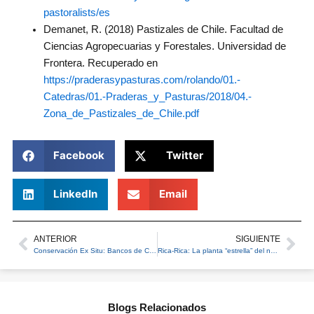
pastoralists/es
Demanet, R. (2018) Pastizales de Chile. Facultad de
Ciencias Agropecuarias y Forestales. Universidad de
Frontera. Recuperado en
https://praderasypasturas.com/rolando/01.-
Catedras/01.-Praderas_y_Pasturas/2018/04.-
Zona_de_Pastizales_de_Chile.pdf
Facebook
Twitter
LinkedIn
Email
ANTERIOR
SIGUIENTE
Prev
Ne
Conservación Ex Situ: Bancos de Conservación de Biodiversidad
Rica-Rica: La planta “estrella” del norte de Chile
Blogs Relacionados