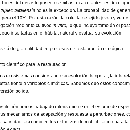
árboles del desierto poseen semillas recalcitrantes, es decir, qu
triplex taltalensis
no es la excepción. La probabilidad de gener
pera el 10%. Por esta razón, la colecta de tejido joven y verde
agación mediante cultivos
in vitro
, lo que incluye también el pos
uego insertarlas en el hábitat natural y evaluar su evolución.
será de gran utilidad en procesos de restauración ecológica.
o científico para la restauración
os ecosistemas considerando su evolución temporal, la interrel
tas frente a variables climáticas. Sabemos que estos conocimi
vención sólida.
nstitución hemos trabajado intensamente en el estudio de espe
sus mecanismos de adaptación y respuesta a perturbaciones, c
a salinidad, así como en los esfuerzos de multiplicación para la
ión
ex situ
.