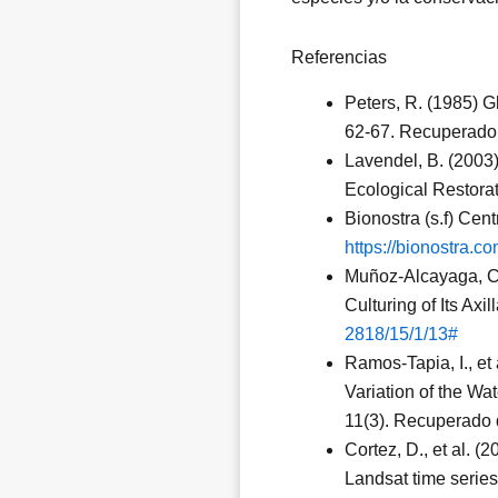
Referencias
Peters, R. (1985) G
62-67. Recuperado
Lavendel, B. (2003).
Ecological Restora
Bionostra (s.f) Cen
https://bionostra.c
Muñoz-Alcayaga, C., 
Culturing of Its Ax
2818/15/1/13#
Ramos-Tapia, I., e
Variation of the W
11(3). Recuperado
Cortez, D., et al. (
Landsat time series