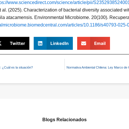
tps://www.sciencedirect.com/science/article/pii/S23529385240
 al. (2025). Characterization of bacterial diversity associated 
phila atacamensis. Environmental Microbiome. 20(100). Recuper
talmicrobiome.biomedcentral.com/articles/10.1186/s40793-025-
Twitter
LinkedIn
Email
: ¿Cuál es la situación?
Normativa Ambiental Chilena: Ley Marco de 
Blogs Relacionados