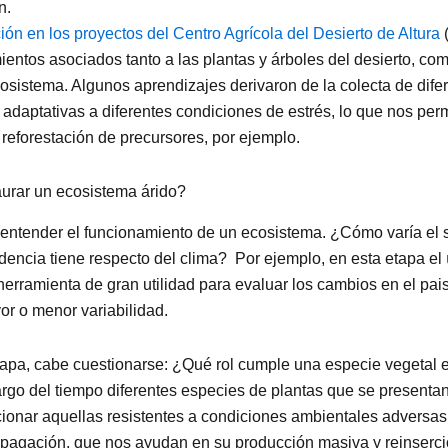
n.
ción en los proyectos del Centro Agrícola del Desierto de Altura
mientos asociados tanto a las plantas y árboles del desierto, co
sistema. Algunos aprendizajes derivaron de la colecta de difer
adaptativas a diferentes condiciones de estrés, lo que nos permi
reforestación de precursores, por ejemplo.
urar un ecosistema árido?
entender el funcionamiento de un ecosistema. ¿Cómo varía el 
ncia tiene respecto del clima? Por ejemplo, en esta etapa el
erramienta de gran utilidad para evaluar los cambios en el pai
or o menor variabilidad.
pa, cabe cuestionarse: ¿Qué rol cumple una especie vegetal e
argo del tiempo diferentes especies de plantas que se presentan
cionar aquellas resistentes a condiciones ambientales adversas
opagación, que nos ayudan en su producción masiva y reinserci