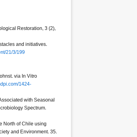
ogical Restoration, 3 (2),
tacles and initiatives.
ent/21/3/199
hnst. via In Vitro
mdpi.com/1424-
 Associated with Seasonal
icrobiology Spectrum.
he North of Chile using
ciety and Environment. 35.