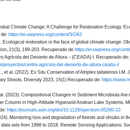
lobal Climate Change: A Challenge for Restoration Ecology. Ecol
 de:
https://er.uwpress.org/content/3/2/62
 Ecological restoration in the face of global climate change: Obs
tion, 21(3), 199-203. Recuperado de
https://er.uwpress.org/cont
tro Agrícola del Desierto de Altura – (CEADA) I. Recuperado de:
om/proyectos/centro-agricola-del-desierto-de-altura-ceada-i/
et al. (2022). Ex Situ Conservation of Atriplex taltalensis I.M. Jo
illary Shoots. Diversity 2023, 15(1) Recuperado de:
https://www.
t al. (2023). Compositional Changes in Sediment Microbiota Are
ater Column in High-Altitude Hyperarid Andean Lake Systems. M
 de:
https://journals.asm.org/doi/10.1128/spectrum.05200-22
2024). Monitoring loss and degradation of forests and shrubs in t
 data sets from 1998 to 2018. Remote Sensing Applications: So