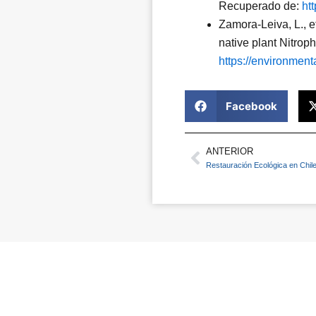
Recuperado de:
ht
Zamora-Leiva, L., et
native plant Nitro
https://environmen
Facebook
ANTERIOR
Prev
Restauración Ecológica en Chile