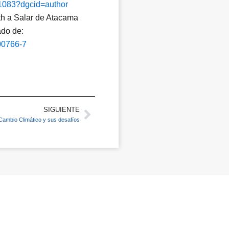
01083?dgcid=author
with a Salar de Atacama
ado de:
00766-7
SIGUIENTE
Next
Cambio Climático y sus desafíos