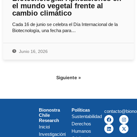
el mundo vegetal frente al
cambio climático
Cada 16 de junio se celebra el Día Internacional de la
Biotecnología, una fecha para…
Junio 16, 2026
Siguiente »
Bionostra
Políticas
contacto@biono
Chile
Sustentabilidad
F
L
I
X
Research
a
i
n
-
Derechos
c
n
s
t
Inicio
e
k
t
w
Humanos
Investigación
b
e
a
i