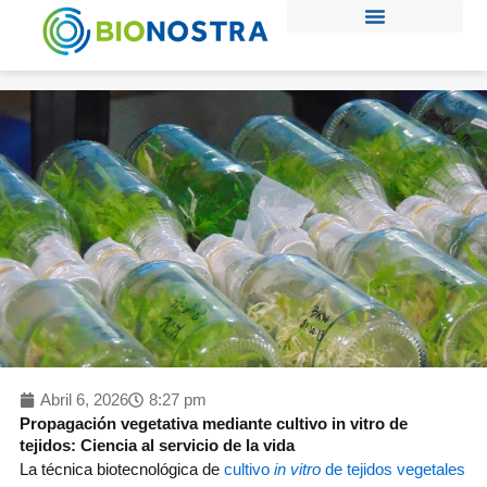
Ir
al
contenido
Abril 6, 2026
8:27 pm
Propagación vegetativa mediante cultivo in vitro de
tejidos: Ciencia al servicio de la vida
La técnica biotecnológica de
cultivo
in vitro
de tejidos vegetales