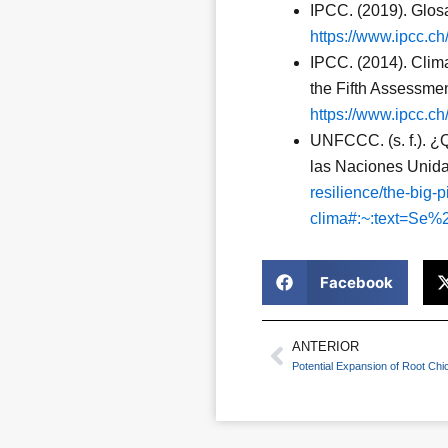
IPCC. (2019). Glos
https://www.ipcc.c
IPCC. (2014). Clima
the Fifth Assessme
https://www.ipcc.ch
UNFCCC. (s. f.). ¿Q
las Naciones Unida
resilience/the-big-p
clima#:~:text=S
Facebook
ANTERIOR
Prev
Potential Expansion of Root Chic