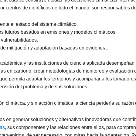
or cientos de científicos de todo el mundo, son responsables de
nte el estado del sistema climático.
os futuros basados en emisiones y modelos climáticos.
y vulnerabilidades.
de mitigación y adaptación basadas en evidencia.
académica y las instituciones de ciencia aplicada desempeñan 
jas en carbono, crear metodologías de monitoreo y evaluación d
que permita adaptar los territorios y acompañar a los tomadores
rensión del problema y de sus soluciones.
n climática, y sin acción climática la ciencia perdería su razón 
s en generar soluciones y alternativas innovadoras que contr
mas
, sus componentes y las relaciones entre ellos, para compre
tervenirlos, de ser necesario, con miras hacia la adaptación. 