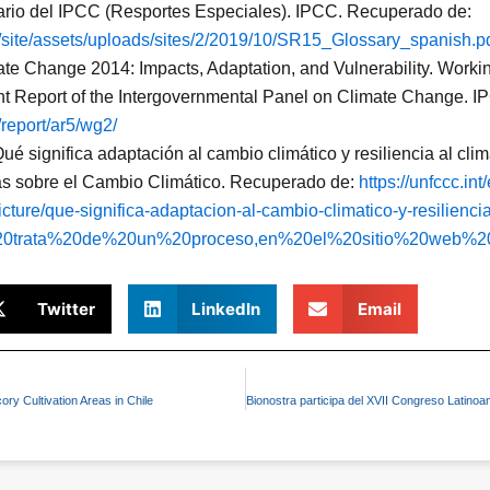
ario del IPCC (Resportes Especiales). IPCC. Recuperado de:
h/site/assets/uploads/sites/2/2019/10/SR15_Glossary_spanish.p
te Change 2014: Impacts, Adaptation, and Vulnerability. Working
nt Report of the Intergovernmental Panel on Climate Change. 
/report/ar5/wg2/
ué significa adaptación al cambio climático y resiliencia al c
s sobre el Cambio Climático. Recuperado de:
https://unfccc.in
icture/que-significa-adaptacion-al-cambio-climatico-y-resiliencia
e%20trata%20de%20un%20proceso,en%20el%20sitio%20web
Twitter
LinkedIn
Email
ory Cultivation Areas in Chile