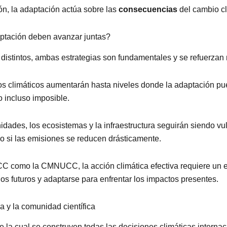
ión, la adaptación actúa sobre las
consecuencias
del cambio cl
aptación deben avanzar juntas?
distintos, ambas estrategias son fundamentales y se refuerza
tos climáticos aumentarán hasta niveles donde la adaptación p
 incluso imposible.
dades, los ecosistemas y la infraestructura seguirán siendo vu
so si las emisiones se reducen drásticamente.
C como la CMNUCC, la acción climática efectiva requiere un e
años futuros y adaptarse para enfrentar los impactos presentes.
ia y la comunidad científica
e la cual se construyen todas las decisiones climáticas intern