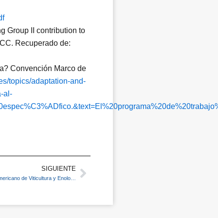
df
 Group II contribution to
IPCC. Recuperado de:
lima? Convención Marco de
t/es/topics/adaptation-and-
-al-
%20espec%C3%ADfico.&text=El%20programa%20de%20trab
SIGUIENTE
Next
Bionostra participa del XVII Congreso Latinoamericano de Viticultura y Enología