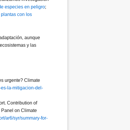
e especies en peligro
;
 plantas con los
a adaptación, aunque
 ecosistemas y las
es urgente? Climate
es-la-mitigacion-del-
t. Contribution of
l Panel on Climate
ort/ar6/syr/summary-for-