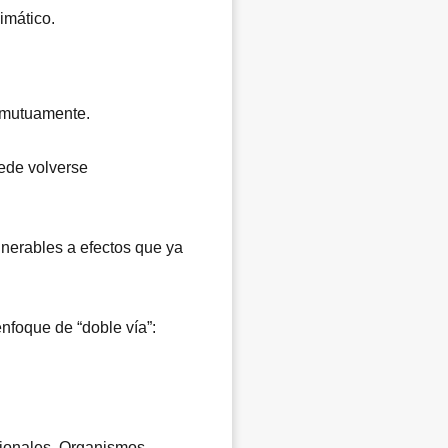
imático.
n mutuamente.
uede volverse
lnerables a efectos que ya
nfoque de “doble vía”:
acionales. Organismos