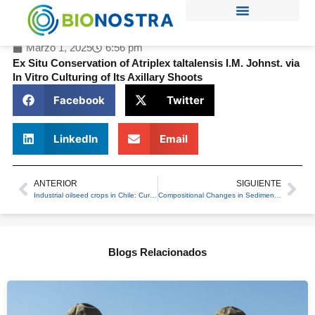
Ir
al
contenido
Marzo 1, 2025
6:56 pm
Ex Situ Conservation of Atriplex taltalensis I.M. Johnst. via
In Vitro Culturing of Its Axillary Shoots
Facebook
Twitter
LinkedIn
Email
ANTERIOR
SIGUIENTE
Prev
Ne
Industrial oilseed crops in Chile: Current situation and future potential
Compositional Changes in Sediment Microbiota Are Associated with Seasonal Variation of the Water Column in High-Altitude Hyperarid Andean Lake Systems
Blogs Relacionados