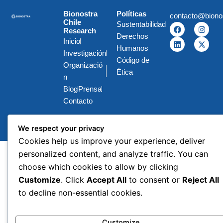
Bionostra
Políticas
contacto@biono
Chile
Sustentabilidad
F
L
I
X
Research
a
i
n
-
Derechos
c
n
s
t
Inicio
e
k
t
w
Humanos
Investigación
b
e
a
i
Código de
o
d
g
t
Organizació
o
i
r
t
Ética
k
n
a
e
n
m
r
Blog
Prensa
Contacto
We respect your privacy
Copyright © 2025 All rights reserved |
BIONOSTRA
Cookies help us improve your experience, deliver
personalized content, and analyze traffic. You can
choose which cookies to allow by clicking
Customize
. Click
Accept All
to consent or
Reject All
to decline non-essential cookies.
Customize