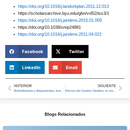
https://doi.org/10.1016/j.landurbplan.2011.12.013
https://scholarsarchive.byu.edu/gbn/vol52/iss3/1
https://doi.org/10.1016/j.jaridenv.2015.01.005
https://doi.org/10.1038/srep24881
https://doi.org/10.1016/j.jaridenv.2011.04.022
Facebook
Twitter
LinkedIn
Email
ANTERIOR
SIGUIENTE
Prev
Ne
Biofertilizantes y Biopesticidas: Avances en Agricultura Sostenible
Efectos del Cambio Climático en los Ecosistemas: ¿Cuáles son las proyecciones para el sur de Chile?
Blogs Relacionados