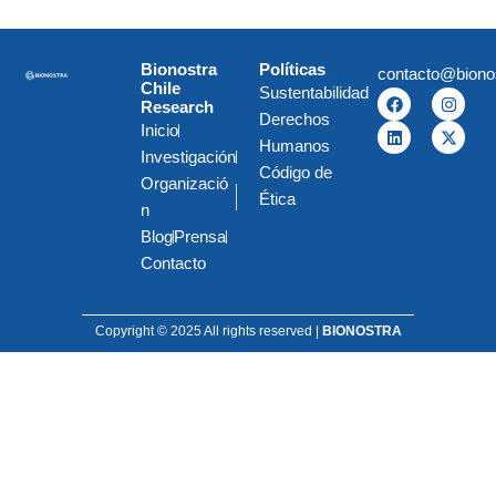
Bionostra
Políticas
contacto@biono
Chile
Sustentabilidad
F
L
I
X
Research
a
i
n
-
Derechos
c
n
s
t
Inicio
e
k
t
w
Humanos
Investigación
b
e
a
i
Código de
o
d
g
t
Organizació
o
i
r
t
Ética
k
n
a
e
n
m
r
Blog
Prensa
Contacto
Copyright © 2025 All rights reserved |
BIONOSTRA