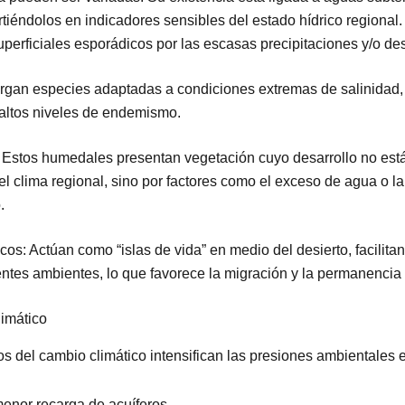
virtiéndolos en indicadores sensibles del estado hídrico regiona
uperficiales esporádicos por las escasas precipitaciones y/o de
ergan especies adaptadas a condiciones extremas de salinidad, 
ltos niveles de endemismo.
 Estos humedales presentan vegetación cuyo desarrollo no est
el clima regional, sino por factores como el exceso de agua o la
.
os: Actúan como “islas de vida” en medio del desierto, facilita
ntes ambientes, lo que favorece la migración y la permanencia 
limático
os del cambio climático intensifican las presiones ambientales e
enor recarga de acuíferos.