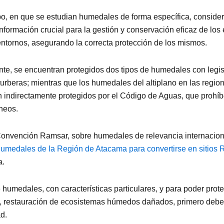
ipo, en que se estudian humedales de forma específica, conside
información crucial para la gestión y conservación eficaz de lo
ntornos, asegurando la correcta protección de los mismos.
nte, se encuentran protegidos dos tipos de humedales con legis
urberas; mientras que los humedales del altiplano en las regio
 indirectamente protegidos por el Código de Aguas, que prohíbe
neos.
la Convención Ramsar, sobre humedales de relevancia internacion
humedales de la Región de Atacama para convertirse en sitios
a.
e humedales, con características particulares, y para poder prot
uso, restauración de ecosistemas húmedos dañados, primero de
d.