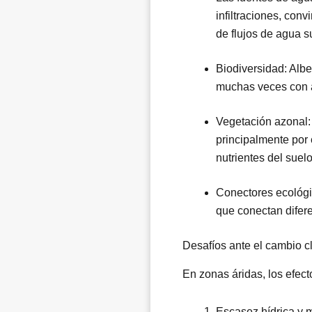
infiltraciones, con
de flujos de agua s
Biodiversidad: Alb
muchas veces con a
Vegetación azonal:
principalmente por 
nutrientes del suelo
Conectores ecológic
que conectan difere
Desafíos ante el cambio c
En zonas áridas, los efect
Escasez hídrica y m