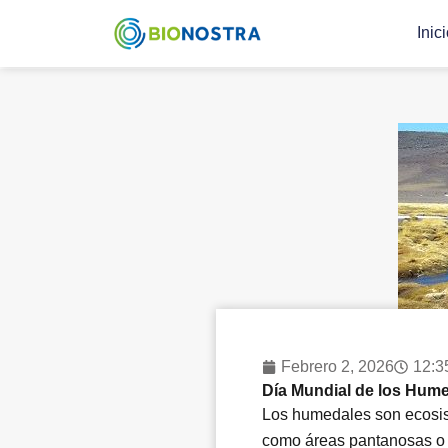
Ir
Inic
al
contenido
Febrero 2, 2026
12:3
Día Mundial de los Hum
Los humedales son ecosist
como áreas pantanosas o 