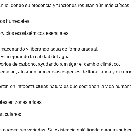
hile, donde su presencia y funciones resultan aún más críticas.
 los humedales
vicios ecosistémicos esenciales:
lmacenando y liberando agua de forma gradual.
es, mejorando la calidad del agua.
orios de carbono, ayudando a mitigar el cambio climático.
versidad, alojando numerosas especies de flora, fauna y micro
erten en infraestructuras naturales que sostienen la vida huma
les en zonas áridas
ticulares:
a pueden ser variadas: Su existencia está ligada a aguas subt