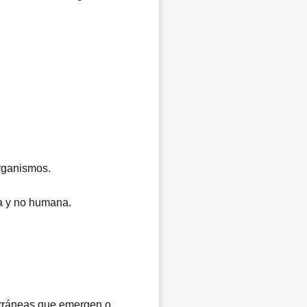
organismos.
na y no humana.
erráneas que emergen o