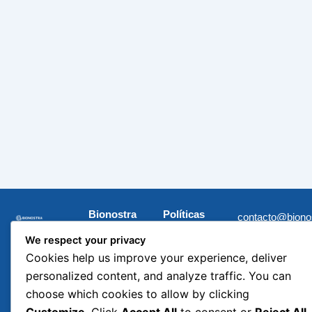
Bionostra
Políticas
contacto@biono
Chile
Sustentabilidad
F
L
I
X
Research
a
i
n
-
We respect your privacy
Derechos
c
n
s
t
Inicio
Cookies help us improve your experience, deliver
e
k
t
w
Humanos
Investigación
b
e
a
i
personalized content, and analyze traffic. You can
Código de
o
d
g
t
Organizació
o
i
r
t
choose which cookies to allow by clicking
Ética
k
n
a
e
n