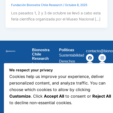
Fundación Bionostra Chile Research
/
Octubre 8, 2025
Los pasados 1, 2 y 3 de octubre se llevó a cabo esta
feria científica organizada por el Museo Nacional […]
Bionostra
Políticas
contacto@biono
Chile
Sustentabilidad
F
L
I
X
Research
a
i
n
-
Derechos
c
n
s
t
Inicio
e
k
t
w
Humanos
We respect your privacy
Investigación
b
e
a
i
Código de
o
d
g
t
Cookies help us improve your experience, deliver
Organizació
o
i
r
t
Ética
k
n
a
e
n
personalized content, and analyze traffic. You can
m
r
Blog
Prensa
choose which cookies to allow by clicking
Contacto
Customize
. Click
Accept All
to consent or
Reject All
to decline non-essential cookies.
Copyright © 2025 All rights reserved |
BIONOSTRA