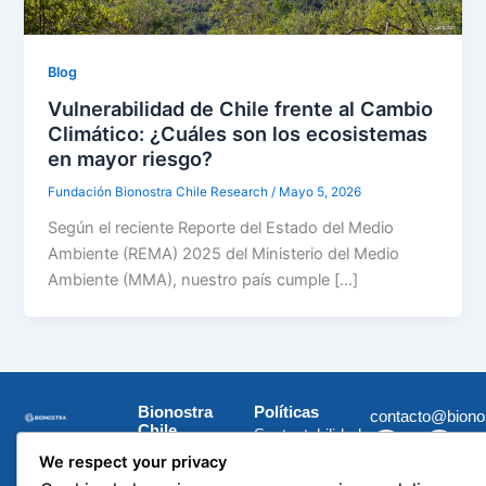
Blog
Vulnerabilidad de Chile frente al Cambio
Climático: ¿Cuáles son los ecosistemas
en mayor riesgo?
Fundación Bionostra Chile Research
/
Mayo 5, 2026
Según el reciente Reporte del Estado del Medio
Ambiente (REMA) 2025 del Ministerio del Medio
Ambiente (MMA), nuestro país cumple […]
Bionostra
Políticas
contacto@biono
Chile
Sustentabilidad
F
L
I
X
Research
a
i
n
-
Derechos
We respect your privacy
c
n
s
t
Inicio
e
k
t
w