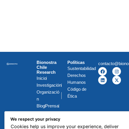
Bionostra
Políticas
contacto@biono
Chile
Sustentabilidad
F
L
I
X
Research
a
i
n
-
Derechos
c
n
s
t
Inicio
e
k
t
w
Humanos
Investigación
b
e
a
i
Código de
o
d
g
t
Organizació
o
i
r
t
Ética
k
n
a
e
n
m
r
Blog
Prensa
Contacto
We respect your privacy
Cookies help us improve your experience, deliver