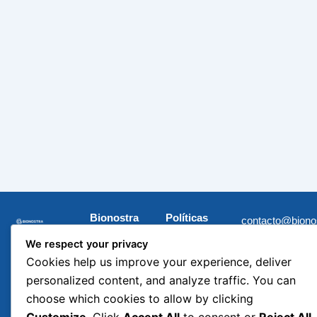
Bionostra
Políticas
contacto@biono
Chile
Sustentabilidad
F
L
I
X
Research
a
i
n
-
We respect your privacy
Derechos
c
n
s
t
Inicio
Cookies help us improve your experience, deliver
e
k
t
w
Humanos
Investigación
b
e
a
i
personalized content, and analyze traffic. You can
Código de
o
d
g
t
Organizació
o
i
r
t
choose which cookies to allow by clicking
Ética
k
n
a
e
n